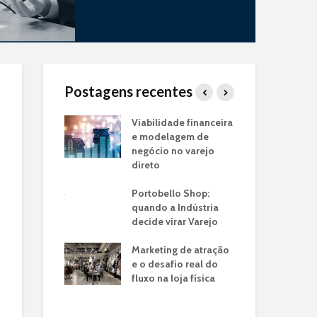
Postagens recentes
Piloto de Loja
Viabilidade financeira
Jun
rca:
e modelagem de
fra
do seu
negócio no varejo
mai
de Negócio
direto
pa
enx
a de
Portobello Shop:
nac
os: O Case
quando a Indústria
em Lojas
decide virar Varejo
Tra
o
Ind
Marketing de atração
Uti
 a franquia
e o desafio real do
Co
jato drive-thru
fluxo na loja física
nsformou a
Cas
e tempo do
Ver