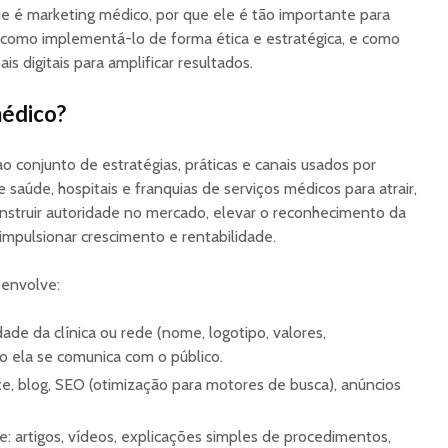
Calçado ao Varejo
brasilei
ue é marketing médico, por que ele é tão importante para
Nacional
oportun
s, como implementá-lo de forma ética e estratégica, e como
negócio
ais digitais para amplificar resultados.
médico?
o conjunto de estratégias, práticas e canais usados por
de saúde, hospitais e franquias de serviços médicos para atrair,
construir autoridade no mercado, elevar o reconhecimento da
 impulsionar crescimento e rentabilidade.
 envolve:
dade da clínica ou rede (nome, logotipo, valores,
 ela se comunica com o público.
te, blog, SEO (otimização para motores de busca), anúncios
: artigos, vídeos, explicações simples de procedimentos,