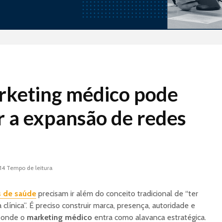
Jundiá Sorvetes: a
Projeto 
keting médico pode
franquia de uma das
Monoma
maiores marcas do
Validan
r a expansão de redes
país com modelo
Modelo 
enxuto e expansão
nacional
Indústri
Aliment
Tramontina Store: A
Nestlé 
Indústria de
Conceit
14 Tempo de leitura
Utilidades que
Conquistou o PDV
Lave-Go:
s de saúde
precisam ir além do conceito tradicional de “ter
de lava 
Case Arezzo&Co: A
que tra
ínica”. É preciso construir marca, presença, autoridade e
Verticalização do
falta d
e onde o
marketing médico
entra como alavanca estratégica.