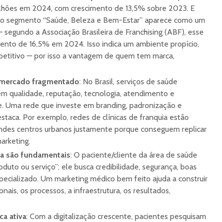
bilhões em 2024, com crescimento de 13,5% sobre 2023. E
, o segmento “Saúde, Beleza e Bem-Estar” aparece como um
 segundo a Associação Brasileira de Franchising (ABF), esse
nto de 16,5% em 2024. Isso indica um ambiente propício,
titivo — por isso a vantagem de quem tem marca,
 mercado fragmentado
: No Brasil, serviços de saúde
em qualidade, reputação, tecnologia, atendimento e
e. Uma rede que investe em branding, padronização e
staca. Por exemplo, redes de clínicas de franquia estão
ndes centros urbanos justamente porque conseguem replicar
arketing.
ça são fundamentais
: O paciente/cliente da área de saúde
uto ou serviço”: ele busca credibilidade, segurança, boas
pecializado. Um marketing médico bem feito ajuda a construir
ionais, os processos, a infraestrutura, os resultados,
ca ativa
: Com a digitalização crescente, pacientes pesquisam