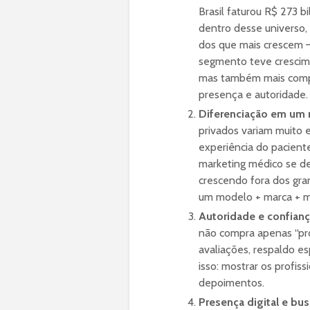
Brasil faturou R$ 273 
dentro desse universo
dos que mais crescem —
segmento teve crescime
mas também mais compe
presença e autoridade.
Diferenciação em um
privados variam muito 
experiência do pacient
marketing médico se de
crescendo fora dos gra
um modelo + marca + m
Autoridade e confian
não compra apenas “prod
avaliações, respaldo es
isso: mostrar os profiss
depoimentos.
Presença digital e bus