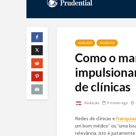
ANÁLISES
NEGÓCIOS
Como o mar
impulsiona
de clínicas
Redação
9 meses ago
Redes de clínicas e
franquia
um bom médico” ou “uma boa cl
relevância. Isto é justament