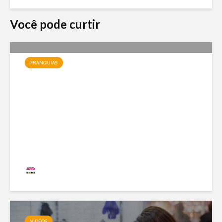
Você pode curtir
FRANQUIAS
Jundiá Sorvetes: a franquia
de uma das maiores marcas
do país com modelo enxuto e
expansão nacional
Redação
19 visualizações
VIDEOS