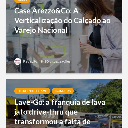
Case Arezzo&Co: A
Verticalização do Calçado ao
Varejo Nacional
Redação
20 visualizações
EMPREENDEDORISMO
FRANQUIAS
Lave-Go: a franquia de lava
jato drive-thru que
transformou a falta de