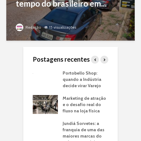
tempo do brasileiro em...
Redação
15 visualizações
Postagens recentes
ria de
Portobello Shop:
T
ntos: O Case
quando a Indústria
I
é em Lojas
decide virar Varejo
U
ito
C
Marketing de atração
o: a franquia
e o desafio real do
C
a jato drive-thru
fluxo na loja física
V
ransformou a
C
de tempo do
Jundiá Sorvetes: a
N
eiro em
franquia de uma das
unidade de
maiores marcas do
P