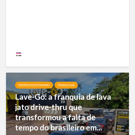
Jundiá Sorvetes: a franquia
de uma das maiores marcas
do país com modelo enxuto e
expansão nacional
Redação
20 visualizações
EMPREENDEDORISMO
FRANQUIAS
Lave-Go: a franquia de lava
jato drive-thru que
transformou a falta de
tempo do brasileiro em...