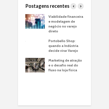
Postagens recentes
o Piloto de Loja
Viabilidade financeira
J
arca:
e modelagem de
f
ando seu
negócio no varejo
m
o de Negócio
direto
p
e
ria de
Portobello Shop:
n
ntos: O Case
quando a Indústria
é em Lojas
decide virar Varejo
T
ito
I
Marketing de atração
U
o: a franquia
e o desafio real do
C
a jato drive-thru
fluxo na loja física
ransformou a
C
de tempo do
V
eiro em
C
unidade de
N
io