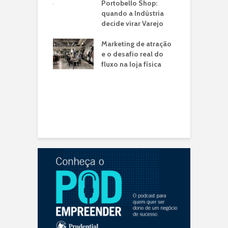
ria de
Portobello Shop:
n
ntos: O Case
quando a Indústria
é em Lojas
decide virar Varejo
T
ito
I
Marketing de atração
U
o: a franquia
e o desafio real do
C
a jato drive-thru
fluxo na loja física
ransformou a
C
de tempo do
V
eiro em
C
unidade de
N
io