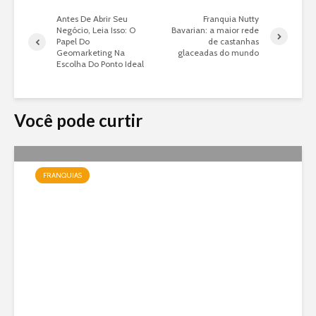
Antes De Abrir Seu
Franquia Nutty
Negócio, Leia Isso: O
Bavarian: a maior rede
Papel Do
de castanhas
Geomarketing Na
glaceadas do mundo
Escolha Do Ponto Ideal
Você pode curtir
FRANQUIAS
Jundiá Sorvetes: a franquia
de uma das maiores marcas
do país com modelo enxuto e
expansão nacional