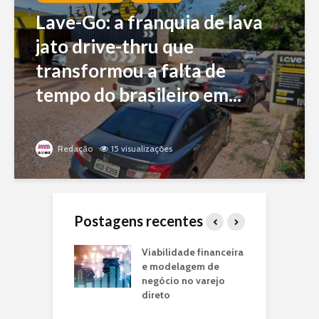
Lave-Go: a franquia de lava
jato drive-thru que
transformou a falta de
tempo do brasileiro em...
Redação
15 visualizações
Postagens recentes
o Piloto de Loja
Viabilidade financeira
J
arca:
e modelagem de
f
ando seu
negócio no varejo
m
o de Negócio
direto
p
e