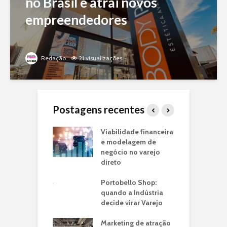
no Brasil e atrai novos
empreendedores
Redação
21 visualizações
Postagens recentes
o Piloto de Loja
Viabilidade financeira
J
arca:
e modelagem de
f
ando seu
negócio no varejo
m
o de Negócio
direto
p
e
ria de
Portobello Shop:
n
ntos: O Case
quando a Indústria
é em Lojas
decide virar Varejo
T
ito
I
Marketing de atração
U