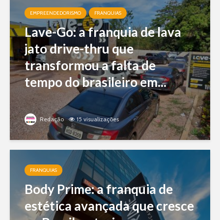
EMPREENDEDORISMO
FRANQUIAS
Lave-Go: a franquia de lava
jato drive-thru que
transformou a falta de
tempo do brasileiro em...
Redação
15 visualizações
FRANQUIAS
Body Prime: a franquia de
estética avançada que cresce