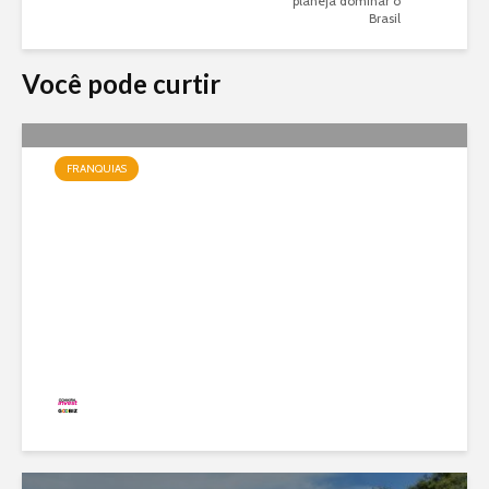
planeja dominar o
Brasil
Você pode curtir
FRANQUIAS
Jundiá Sorvetes: a franquia
de uma das maiores marcas
do país com modelo enxuto e
expansão nacional
Redação
20 visualizações