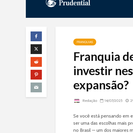
FRANQUIAS
Franquia d
investir ne
expansão?
Redação
14/07/2025
2
Se você está pensando em e
ser uma das escolhas mais p
no Brasil — um dos maiores