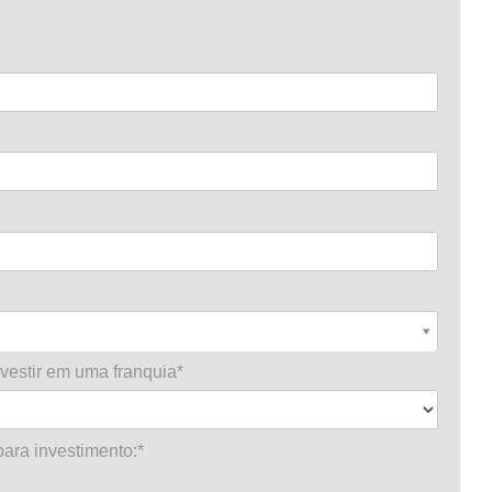
nvestir em uma franquia*
ara investimento:*