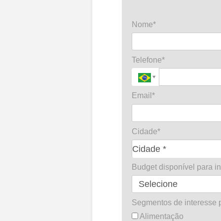
Nome*
Telefone*
Email*
Cidade*
C
Cidade *
i
Budget disponível para i
d
a
d
Segmentos de interesse p
e
Alimentação
*