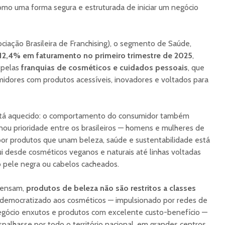
BI Aplic
omo uma forma segura e estruturada de iniciar um negócio
Operaçã
Físico
iação Brasileira de Franchising), o segmento de Saúde,
12,4% em faturamento no primeiro trimestre de 2025
,
 pelas
franquias de cosméticos e cuidados pessoais
, que
dores com produtos acessíveis, inovadores e voltados para
stá aquecido: o comportamento do consumidor também
ou prioridade entre os brasileiros — homens e mulheres de
por produtos que unam beleza, saúde e sustentabilidade está
lui desde cosméticos veganos e naturais até linhas voltadas
o pele negra ou cabelos cacheados.
pensam,
produtos de beleza não são restritos a classes
 democratizado aos cosméticos — impulsionado por redes de
gócio enxutos e produtos com excelente custo-benefício —
alhasse por todo o território nacional, em grandes centros