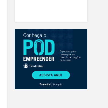
ado à
o de Varejo