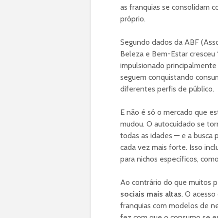
as franquias se consolidam c
próprio.
Segundo dados da ABF (Assoc
Beleza e Bem-Estar cresceu
impulsionado principalmente
seguem conquistando consumi
diferentes perfis de público.
E não é só o mercado que e
mudou. O autocuidado se torn
todas as idades — e a busca 
cada vez mais forte. Isso inc
para nichos específicos, com
Ao contrário do que muitos 
sociais mais altas
. O acesso
franquias com modelos de ne
fez com que o consumo se esp