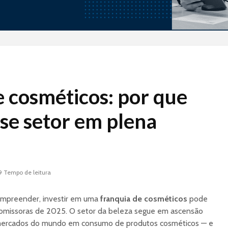
Tramontina Store: A
Indústri
e cosméticos: por que
Indústria de
Aliment
Utilidades que
Nestlé 
sse setor em plena
Conquistou o PDV
Conceit
Case Arezzo&Co: A
Lave-Go:
Verticalização do
de lava 
Calçado ao Varejo
que tra
Nacional
falta d
9 Tempo de leitura
brasilei
Projeto Piloto de Loja
oportun
mpreender, investir em uma
franquia de cosméticos
pode
Monomarca:
negócio
Validando seu
romissoras de 2025. O setor da beleza segue em ascensão
Modelo de Negócio
Inteligê
 mercados do mundo em consumo de produtos cosméticos — e