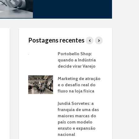
Postagens recentes
a de
Portobello Shop:
Tra
os: O Case
quando a Indústria
Ind
em Lojas
decide virar Varejo
Uti
o
Co
Marketing de atração
 a franquia
e o desafio real do
Cas
jato drive-thru
fluxo na loja física
Ver
nsformou a
Cal
e tempo do
Jundiá Sorvetes: a
Nac
ro em
franquia de uma das
idade de
maiores marcas do
Pro
país com modelo
Mo
enxuto e expansão
Val
ncia de Dados:
nacional
Mo