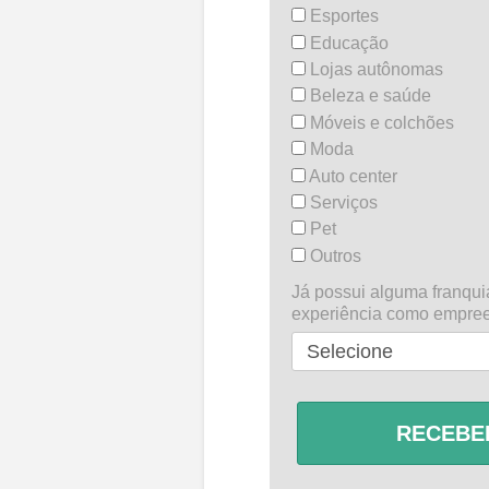
Esportes
Educação
Lojas autônomas
Beleza e saúde
Móveis e colchões
Moda
Auto center
Serviços
Pet
Outros
Já possui alguma franquia
experiência como empree
RECEBE