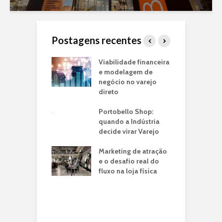
Postagens recentes
o Piloto de Loja
Viabilidade financeira
J
arca:
e modelagem de
f
ando seu
negócio no varejo
m
o de Negócio
direto
p
e
ria de
Portobello Shop:
n
ntos: O Case
quando a Indústria
é em Lojas
decide virar Varejo
T
ito
I
Marketing de atração
U
o: a franquia
e o desafio real do
C
a jato drive-thru
fluxo na loja física
ransformou a
C
de tempo do
V
eiro em
C
unidade de
N
io