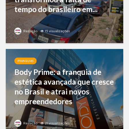
tempo do brasileiro em...
Redação
15 visualizações
FRANQUIAS
Body Prime: a franquia de
estética avançada que cresce
no Brasil e atrai novos
empreendedores
Redação
21 visualizações