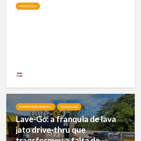
FRANQUIAS
Jundiá Sorvetes: a franquia
de uma das maiores marcas
do país com modelo enxuto e
expansão nacional
Redação
20 visualizações
EMPREENDEDORISMO
FRANQUIAS
Lave-Go: a franquia de lava
jato drive-thru que
transformou a falta de