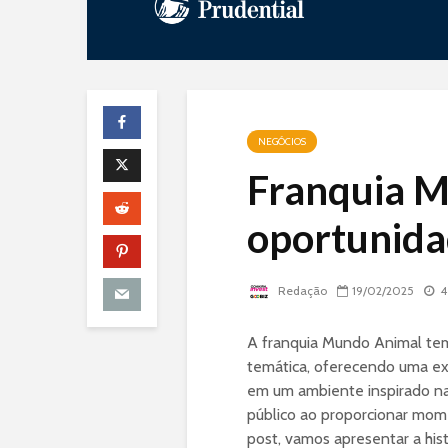
NEGÓCIOS
Franquia M
oportunida
Redação
19/02/2025
4
A franquia Mundo Animal tem
temática, oferecendo uma ex
em um ambiente inspirado na
público ao proporcionar mome
post, vamos apresentar a his