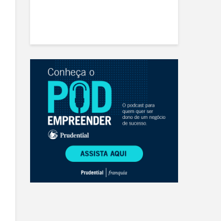
ado à
o de Varejo