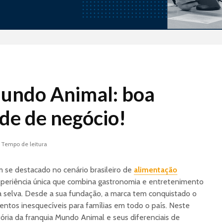
Tramontina Store: A
Indústri
undo Animal: boa
Indústria de
Aliment
Utilidades que
Nestlé 
de de negócio!
Conquistou o PDV
Conceit
Case Arezzo&Co: A
Lave-Go:
 Tempo de leitura
Verticalização do
de lava 
Calçado ao Varejo
que tra
Nacional
falta d
 se destacado no cenário brasileiro de
alimentação
brasilei
periência única que combina gastronomia e entretenimento
Projeto Piloto de Loja
oportun
 selva. Desde a sua fundação, a marca tem conquistado o
Monomarca:
negócio
Validando seu
ntos inesquecíveis para famílias em todo o país. Neste
Modelo de Negócio
Inteligê
tória da franquia Mundo Animal e seus diferenciais de