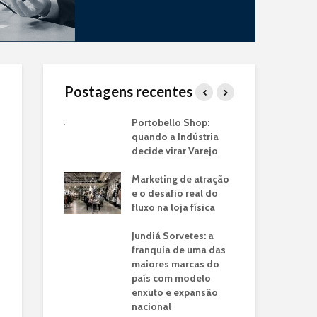
Postagens recentes
a de
Portobello Shop:
Tra
os: O Case
quando a Indústria
Ind
em Lojas
decide virar Varejo
Uti
o
Co
Marketing de atração
 a franquia
e o desafio real do
Cas
jato drive-thru
fluxo na loja física
Ver
nsformou a
Cal
e tempo do
Jundiá Sorvetes: a
Nac
ro em
franquia de uma das
idade de
maiores marcas do
Pro
país com modelo
Mo
enxuto e expansão
Val
ncia de Dados:
nacional
Mo