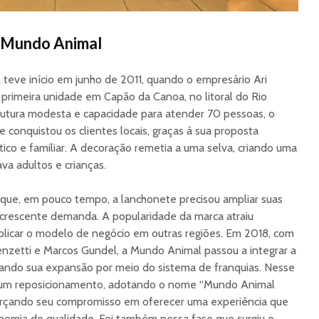
a Mundo Animal
 teve início em junho de 2011, quando o empresário Ari
 primeira unidade em Capão da Canoa, no litoral do Rio
utura modesta e capacidade para atender 70 pessoas, o
conquistou os clientes locais, graças à sua proposta
co e familiar. A decoração remetia a uma selva, criando uma
va adultos e crianças.
 que, em pouco tempo, a lanchonete precisou ampliar suas
 crescente demanda. A popularidade da marca atraiu
plicar o modelo de negócio em outras regiões. Em 2018, com
renzetti e Marcos Gundel, a Mundo Animal passou a integrar a
ciando sua expansão por meio do sistema de franquias. Nesse
r um reposicionamento, adotando o nome “Mundo Animal
orçando seu compromisso em oferecer uma experiência que
nomia de qualidade. Foi também nessa fase que surgiu o