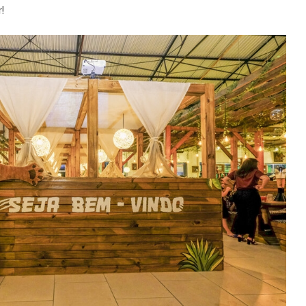
BI Aplic
!
Operaçã
Físico