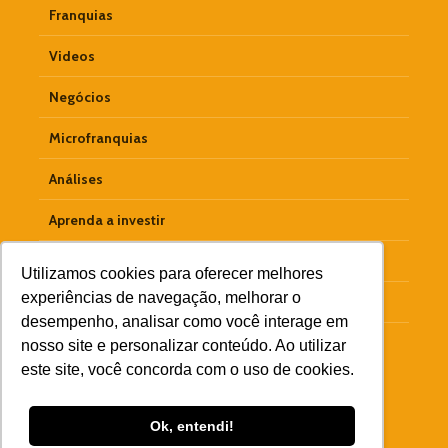
Franquias
Videos
Negócios
Microfranquias
Análises
Aprenda a investir
Empreendedorismo
Utilizamos cookies para oferecer melhores
experiências de navegação, melhorar o
Materiais Ricos
desempenho, analisar como você interage em
Colunistas
nosso site e personalizar conteúdo. Ao utilizar
este site, você concorda com o uso de cookies.
Ok, entendi!
Copyright © 2026 Goobiz · Criador por
DigiPerforma