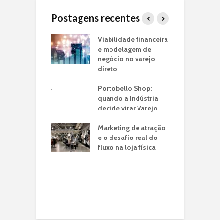
Postagens recentes
o Piloto de Loja
Viabilidade financeira
J
arca:
e modelagem de
f
ando seu
negócio no varejo
m
o de Negócio
direto
p
e
ria de
Portobello Shop:
n
ntos: O Case
quando a Indústria
é em Lojas
decide virar Varejo
T
ito
I
Marketing de atração
U
o: a franquia
e o desafio real do
C
a jato drive-thru
fluxo na loja física
ransformou a
C
de tempo do
V
eiro em
C
unidade de
N
io