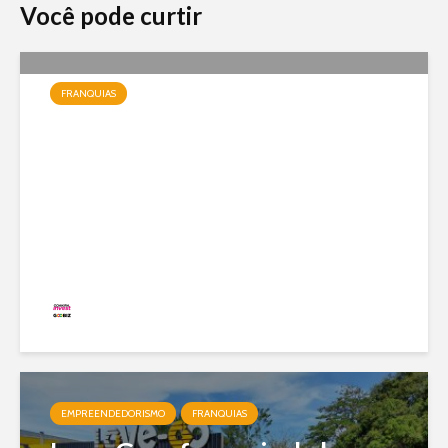
Você pode curtir
FRANQUIAS
Jundiá Sorvetes: a franquia
de uma das maiores marcas
do país com modelo enxuto e
expansão nacional
Redação
20 visualizações
EMPREENDEDORISMO
FRANQUIAS