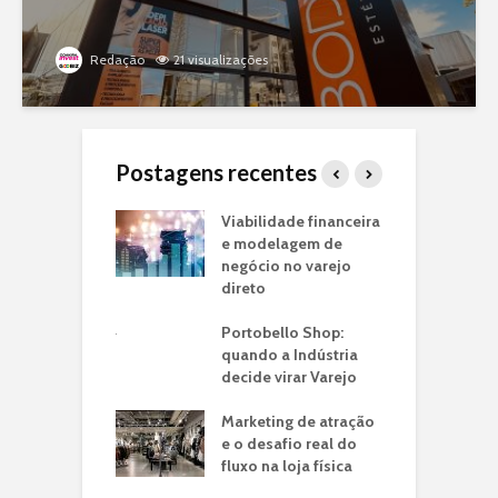
Redação
21 visualizações
Postagens recentes
o Piloto de Loja
Viabilidade financeira
J
arca:
e modelagem de
f
ando seu
negócio no varejo
m
o de Negócio
direto
p
e
ria de
Portobello Shop:
n
ntos: O Case
quando a Indústria
é em Lojas
decide virar Varejo
T
ito
I
Marketing de atração
U
o: a franquia
e o desafio real do
C
a jato drive-thru
fluxo na loja física
ransformou a
C