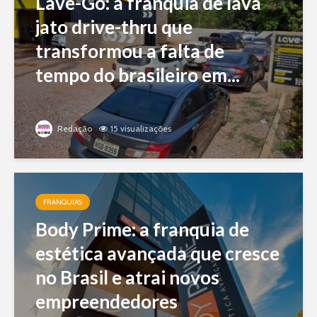
Lave-Go: a franquia de lava
jato drive-thru que
transformou a falta de
tempo do brasileiro em...
Redação
15 visualizações
FRANQUIAS
Body Prime: a franquia de
estética avançada que cresce
no Brasil e atrai novos
empreendedores