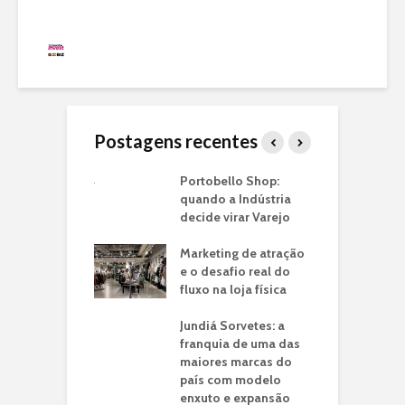
Redação
19 visualizações
Postagens recentes
ria de
Portobello Shop:
T
ntos: O Case
quando a Indústria
I
é em Lojas
decide virar Varejo
U
ito
C
Marketing de atração
o: a franquia
e o desafio real do
C
a jato drive-thru
fluxo na loja física
V
ransformou a
C
de tempo do
Jundiá Sorvetes: a
N
eiro em
franquia de uma das
unidade de
maiores marcas do
P
io
país com modelo
M
enxuto e expansão
V