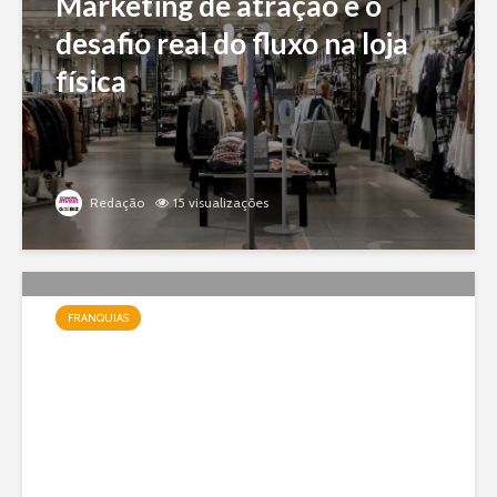
Marketing de atração e o
desafio real do fluxo na loja
física
Redação
15 visualizações
FRANQUIAS
Jundiá Sorvetes: a franquia
de uma das maiores marcas
do país com modelo enxuto e
expansão nacional