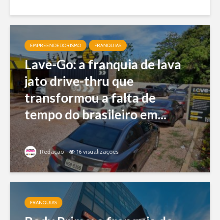
EMPREENDEDORISMO
FRANQUIAS
Lave-Go: a franquia de lava
jato drive-thru que
transformou a falta de
tempo do brasileiro em...
Redação
16 visualizações
FRANQUIAS