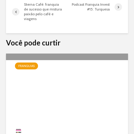
Sterna Café: franquia
Podcast Franquia Invest
de sucesso que mistura
#15: Turquesa
paixão pelo café e
viagens
Você pode curtir
FRANQUIAS
Jundiá Sorvetes: a franquia
de uma das maiores marcas
do país com modelo enxuto e
expansão nacional
Redação
20 visualizações