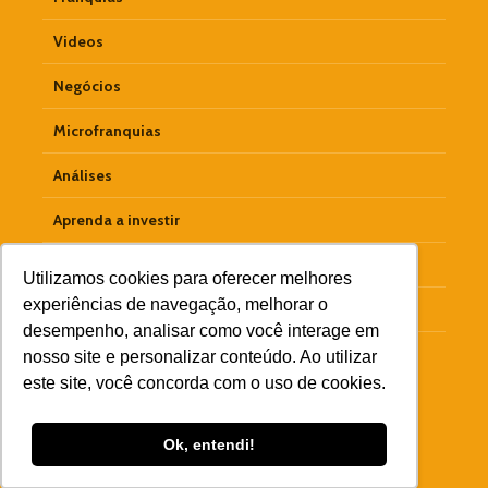
Videos
Negócios
Microfranquias
Análises
Aprenda a investir
Empreendedorismo
Utilizamos cookies para oferecer melhores
experiências de navegação, melhorar o
Materiais Ricos
desempenho, analisar como você interage em
Colunistas
nosso site e personalizar conteúdo. Ao utilizar
este site, você concorda com o uso de cookies.
Ok, entendi!
Copyright © 2026 Goobiz · Criador por
DigiPerforma