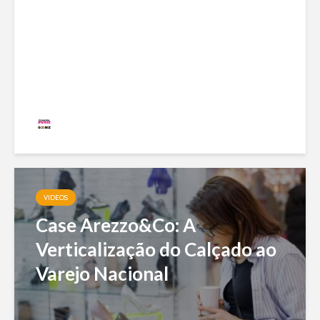
de uma das maiores marcas
do país com modelo enxuto e
expansão nacional
Redação
20 visualizações
VIDEOS
Case Arezzo&Co: A
Verticalização do Calçado ao
Varejo Nacional