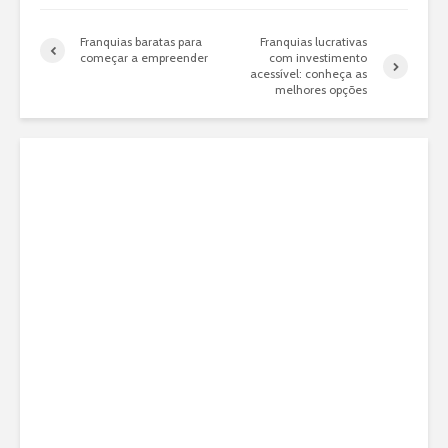
Franquias baratas para
Franquias lucrativas
começar a empreender
com investimento
acessível: conheça as
melhores opções