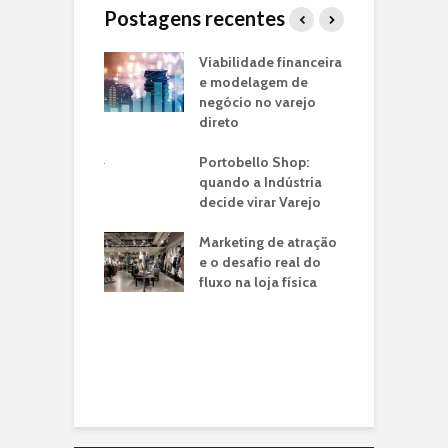
Postagens recentes
o Piloto de Loja
Viabilidade financeira
J
arca:
e modelagem de
f
ando seu
negócio no varejo
m
o de Negócio
direto
p
e
ria de
Portobello Shop:
n
ntos: O Case
quando a Indústria
é em Lojas
decide virar Varejo
T
ito
I
Marketing de atração
U
o: a franquia
e o desafio real do
C
a jato drive-thru
fluxo na loja física
ransformou a
C
de tempo do
V
eiro em
C
unidade de
N
io