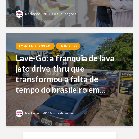
Redação
20 visualizações
EMPREENDEDORISMO
FRANQUIAS
Lave-Go: a franquia de lava
jato drive-thru que
transformou a falta de
tempo do brasileiro em...
Redação
16 visualizações