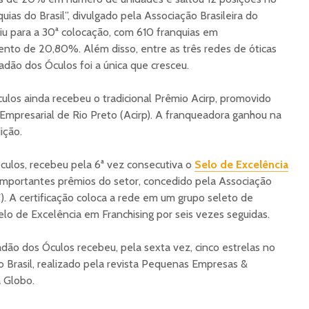
uias do Brasil”, divulgado pela Associação Brasileira do
biu para a 30ª colocação, com 610 franquias em
nto de 20,80%. Além disso, entre as três redes de óticas
adão dos Óculos foi a única que cresceu.
los ainda recebeu o tradicional Prêmio Acirp, promovido
Empresarial de Rio Preto (Acirp). A franqueadora ganhou na
ição.
ulos, recebeu pela 6ª vez consecutiva o
Selo de Excelência
importantes prêmios do setor, concedido pela Associação
F). A certificação coloca a rede em um grupo seleto de
elo de Excelência em Franchising por seis vezes seguidas.
adão dos Óculos recebeu, pela sexta vez, cinco estrelas no
 Brasil, realizado pela revista Pequenas Empresas &
 Globo.