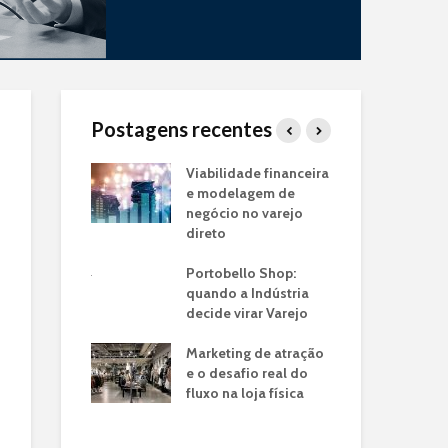
Postagens recentes
Piloto de Loja
Viabilidade financeira
Jun
rca:
e modelagem de
fra
do seu
negócio no varejo
mai
de Negócio
direto
pa
enx
a de
Portobello Shop:
nac
os: O Case
quando a Indústria
em Lojas
decide virar Varejo
Tra
o
Ind
Marketing de atração
Uti
 a franquia
e o desafio real do
Co
jato drive-thru
fluxo na loja física
nsformou a
Cas
e tempo do
Ver