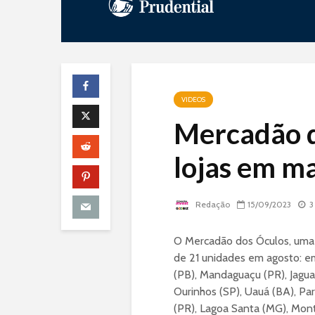
VIDEOS
Mercadão d
lojas em ma
Redação
15/09/2023
3
O Mercadão dos Óculos, uma
de 21 unidades em agosto: e
(PB), Mandaguaçu (PR), Jaguar
Ourinhos (SP), Uauá (BA), Pa
(PR), Lagoa Santa (MG), Mont