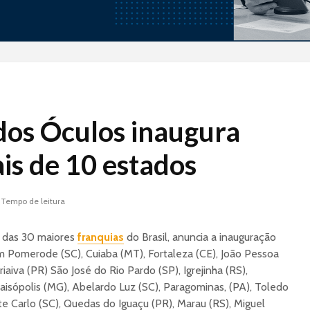
Jundiá Sorvetes: a
Projeto 
os Óculos inaugura
franquia de uma das
Monoma
maiores marcas do
Validan
is de 10 estados
país com modelo
Modelo 
enxuto e expansão
nacional
Indústri
 Tempo de leitura
Aliment
Tramontina Store: A
Nestlé 
Indústria de
Conceit
 das 30 maiores
franquias
do Brasil, anuncia a inauguração
Utilidades que
m Pomerode (SC), Cuiaba (MT), Fortaleza (CE), João Pessoa
Conquistou o PDV
Lave-Go:
iaiva (PR) São José do Rio Pardo (SP), Igrejinha (RS),
de lava 
Case Arezzo&Co: A
que tra
raisópolis (MG), Abelardo Luz (SC), Paragominas, (PA), Toledo
Verticalização do
falta d
e Carlo (SC), Quedas do Iguaçu (PR), Marau (RS), Miguel