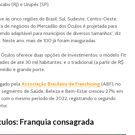
Calçado ao Varejo
brasilei
cabu (RJ) e Urupês (SP).
Nacional
oportun
negócio
 as cinco regiões do Brasil: Sul, Sudeste, Centro-Oeste,
ura de negócios do Mercadão dos Óculos é projetada para
endo adaptável para municípios de diversos tamanhos”, diz
. Neste ano, mais de 100 já foram inauguradas.
Óculos oferece duas opções de investimentos: o modelo Fit
ades de até 30 mil habitantes; e o tradicional (a partir de R$
 médio e grande porte.
lgado pela
Associação Brasileira de Franchising
(ABF), no
 o segmento de Saúde, Beleza e Bem-Estar cresceu 27% em
com o mesmo período de 2022, registrando o segundo
tor.
ulos: Franquia consagrada