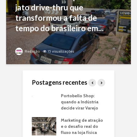
jato drive-thru que
transformou a falta de
tempo do brasileiro em...
Redação
15 visualizações
Postagens recentes
ria de
Portobello Shop:
T
ntos: O Case
quando a Indústria
I
é em Lojas
decide virar Varejo
U
ito
C
Marketing de atração
o: a franquia
e o desafio real do
C
a jato drive-thru
fluxo na loja física
V