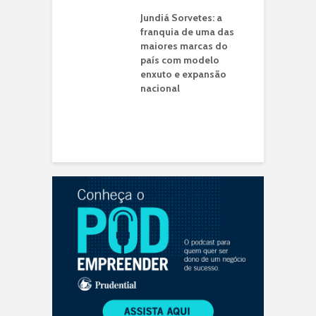
ransformou a
C
de tempo do
Jundiá Sorvetes: a
N
eiro em
franquia de uma das
unidade de
maiores marcas do
P
io
país com modelo
M
enxuto e expansão
V
gência de Dados:
nacional
M
icado à
ção de Varejo