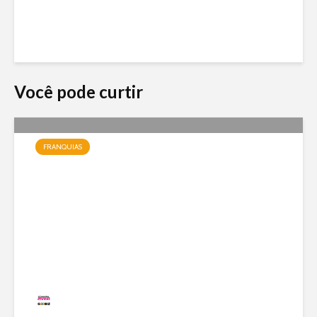
Você pode curtir
FRANQUIAS
Jundiá Sorvetes: a franquia
de uma das maiores marcas
do país com modelo enxuto e
expansão nacional
Redação
19 visualizações