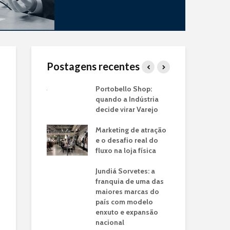
Postagens recentes
a de
Portobello Shop:
Tra
os: O Case
quando a Indústria
Ind
em Lojas
decide virar Varejo
Uti
o
Co
Marketing de atração
 a franquia
e o desafio real do
Cas
jato drive-thru
fluxo na loja física
Ver
nsformou a
Cal
e tempo do
Jundiá Sorvetes: a
Nac
ro em
franquia de uma das
idade de
maiores marcas do
Pro
país com modelo
Mo
enxuto e expansão
Val
ncia de Dados:
nacional
Mo