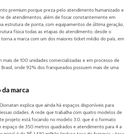
mento premium porque preza pelo atendimento humanizado e
ume de atendimentos, além de focar constantemente em
uma estrutura de ponta, com equipamentos de última geração,
tura física todas as etapas do atendimento, desde o
e torna a marca com um dos maiores ticket médio do país, em
 mais de 100 unidades comercializadas e em processo de
o Brasil, onde 92% dos franqueados possuem mais de uma
o da marca
Dionatan explica que ainda há espaços disponíveis para
dessas cidades. A rede que trabalha com quatro modelos de
te projeto está focando no modelo 3.0, que é o formato
om espaço de 350 metros quadrados e atendimento para 4 a
 inicial é de R$ 1,430 milhão (incluso taxa de franquia + taxa