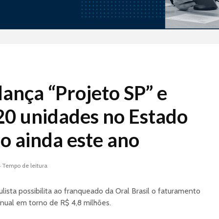
Tramontina Store: A
Indústri
 lança “Projeto SP” e
Indústria de
Aliment
Utilidades que
Nestlé 
 20 unidades no Estado
Conquistou o PDV
Conceit
o ainda este ano
Case Arezzo&Co: A
Lave-Go:
Verticalização do
de lava 
Calçado ao Varejo
que tra
Nacional
falta d
 Tempo de leitura
brasilei
Projeto Piloto de Loja
oportun
ista possibilita ao franqueado da Oral Brasil o faturamento
Monomarca:
negócio
Validando seu
nual em torno de R$ 4,8 milhões.
Modelo de Negócio
Inteligê