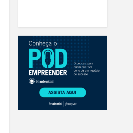
ado à
o de Varejo