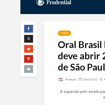
VIDEOS
Oral Brasil
deve abrir
de São Paul
Redação
06/07/2023
4
A expansão pelo estado paul
a