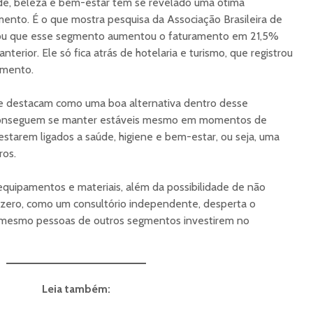
de, beleza e bem-estar tem se revelado uma ótima
nto. É o que mostra pesquisa da Associação Brasileira de
tou que esse segmento aumentou o faturamento em 21,5%
rior. Ele só fica atrás de hotelaria e turismo, que registrou
amento.
se destacam como uma boa alternativa dentro desse
 conseguem se manter estáveis mesmo em momentos de
estarem ligados a saúde, higiene e bem-estar, ou seja, uma
ros.
equipamentos e materiais, além da possibilidade de não
zero, como um consultório independente, desperta o
é mesmo pessoas de outros segmentos investirem no
Leia também: