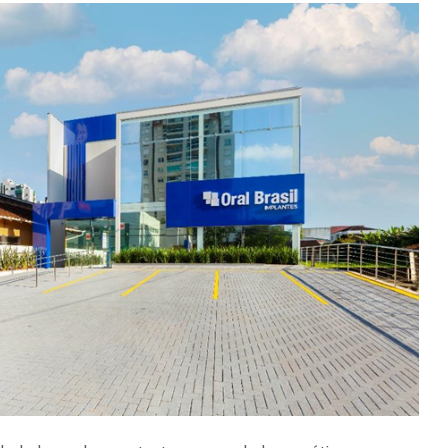
BI Aplic
Operaçã
Físico