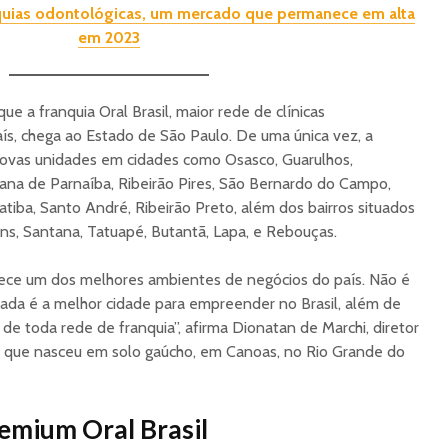
quias odontológicas, um mercado que permanece em alta
em 2023
ue a franquia Oral Brasil, maior rede de clínicas
s, chega ao Estado de São Paulo. De uma única vez, a
ovas unidades em cidades como Osasco, Guarulhos,
ana de Parnaíba, Ribeirão Pires, São Bernardo do Campo,
tatiba, Santo André, Ribeirão Preto, além dos bairros situados
dins, Santana, Tatuapé, Butantã, Lapa, e Rebouças.
ece um dos melhores ambientes de negócios do país. Não é
erada é a melhor cidade para empreender no Brasil, além de
de toda rede de franquia”, afirma Dionatan de Marchi, diretor
de que nasceu em solo gaúcho, em Canoas, no Rio Grande do
remium Oral Brasil