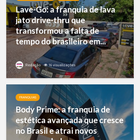
Lave-Go: a franquia de lava
jato drive-thru que
transformou a falta de
tempo do brasileiro em...
Redação
16 visualizações
FRANQUIAS
Body Prime: a franquia de
estética avançada que cresce
no Brasil e atrai novos