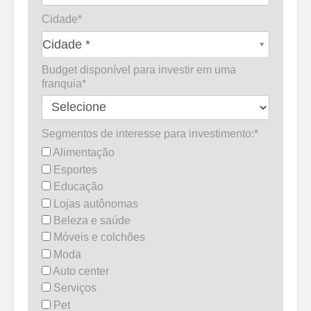
Cidade*
C
Cidade *
i
Budget disponível para investir em uma
d
franquia*
a
d
e
Segmentos de interesse para investimento:*
*
Alimentação
Esportes
Educação
Lojas autônomas
Beleza e saúde
Móveis e colchões
Moda
Auto center
Serviços
Pet