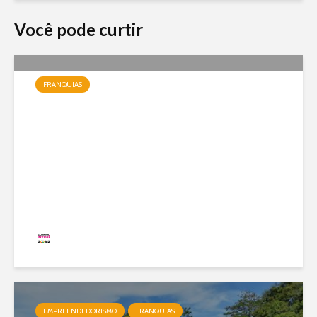
Você pode curtir
FRANQUIAS
Jundiá Sorvetes: a franquia
de uma das maiores marcas
do país com modelo enxuto e
expansão nacional
Redação
20 visualizações
EMPREENDEDORISMO
FRANQUIAS